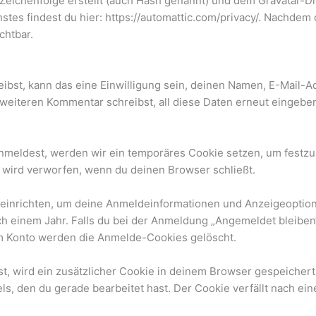
Zeichenfolge erstellt (auch Hash genannt) und dem Gravatar-D
stes findest du hier: https://automattic.com/privacy/. Nachdem
chtbar.
bst, kann das eine Einwilligung sein, deinen Namen, E-Mail-Ad
 weiteren Kommentar schreibst, all diese Daten erneut eingebe
 anmeldest, werden wir ein temporäres Cookie setzen, um festzu
wird verworfen, wenn du deinen Browser schließt.
 einrichten, um deine Anmeldeinformationen und Anzeigeoptio
ch einem Jahr. Falls du bei der Anmeldung „Angemeldet bleibe
em Konto werden die Anmelde-Cookies gelöscht.
hst, wird ein zusätzlicher Cookie in deinem Browser gespeiche
els, den du gerade bearbeitet hast. Der Cookie verfällt nach ei