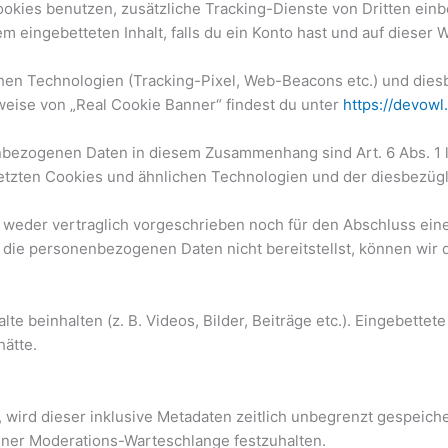
kies benutzen, zusätzliche Tracking-Dienste von Dritten einbe
dem eingebetteten Inhalt, falls du ein Konto hast und auf dieser
hen Technologien (Tracking-Pixel, Web-Beacons etc.) und dies
sweise von „Real Cookie Banner“ findest du unter
https://devowl
ezogenen Daten in diesem Zusammenhang sind Art. 6 Abs. 1 lit.
setzten Cookies und ähnlichen Technologien und der diesbezügl
weder vertraglich vorgeschrieben noch für den Abschluss eines
ie personenbezogenen Daten nicht bereitstellst, können wir de
te beinhalten (z. B. Videos, Bilder, Beiträge etc.). Eingebettet
hätte.
wird dieser inklusive Metadaten zeitlich unbegrenzt gespeich
einer Moderations-Warteschlange festzuhalten.